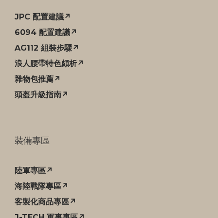
JPC 配置建議↗
6094 配置建議↗
AG112 組裝步驟↗
浪人腰帶特色頗析↗
雜物包推薦↗
頭盔升級指南↗
裝備專區
陸軍專區↗
海陸戰隊專區↗
客製化商品專區↗
J-TECH 軍事專區↗