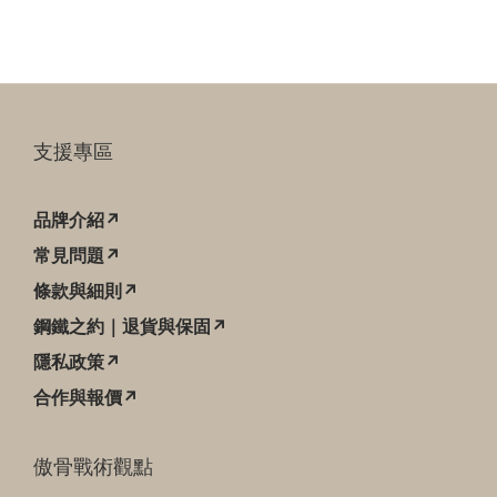
支援專區
品牌介紹↗
常見問題↗
條款與細則↗
鋼鐵之約｜退貨與保固↗
隱私政策↗
合作與報價↗
傲骨戰術觀點