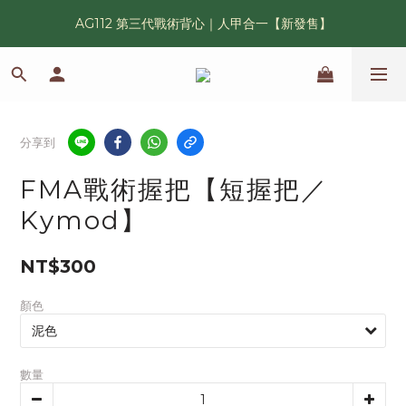
AG112 第三代戰術背心｜人甲合一【新發售】
漢光42 傲骨紀念臂章｜滿 6500 贈送一片！
鯊魚鰭圓邊帽｜高透氣、會呼吸的戰術奔尼帽
漢光42 傲骨紀念臂章｜滿 6500 贈送一片！
分享到
FMA戰術握把【短握把／
Kymod】
NT$300
顏色
數量