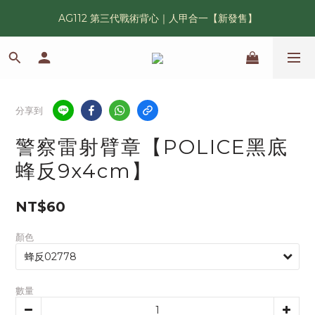
AG112 第三代戰術背心｜人甲合一【新發售】
漢光42 傲骨紀念臂章｜滿 6500 贈送一片！
鯊魚鰭圓邊帽｜高透氣、會呼吸的戰術奔尼帽
漢光42 傲骨紀念臂章｜滿 6500 贈送一片！
分享到
警察雷射臂章【POLICE黑底
蜂反9x4cm】
NT$60
顏色
數量