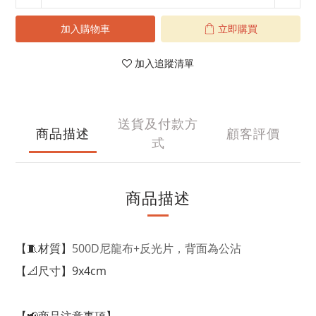
加入購物車
立即購買
加入追蹤清單
送貨及付款方
商品描述
顧客評價
式
商品描述
【
材質】
500D尼龍布+反光片，背面為公沾
🧵
【
尺寸】9x4cm
📐