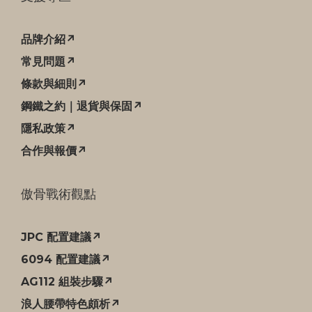
品牌介紹↗
常見問題↗
條款與細則↗
鋼鐵之約｜退貨與保固↗
隱私政策↗
合作與報價↗
傲骨戰術觀點
JPC 配置建議↗
6094 配置建議↗
AG112 組裝步驟↗
浪人腰帶特色頗析↗