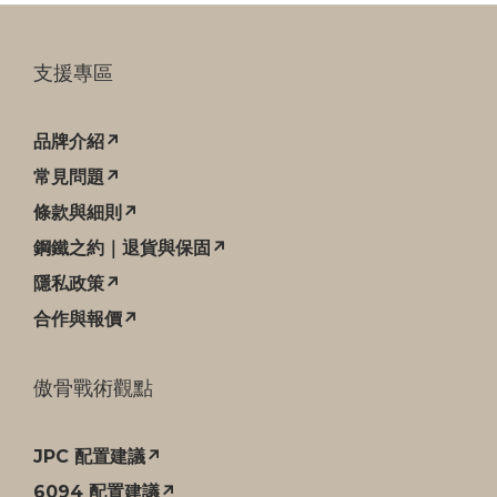
支援專區
品牌介紹↗
常見問題↗
條款與細則↗
鋼鐵之約｜退貨與保固↗
隱私政策↗
合作與報價↗
傲骨戰術觀點
JPC 配置建議↗
6094 配置建議↗