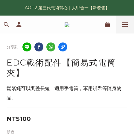
AG112 第三代戰術背心｜人甲合一【新發售】
漢光42 傲骨紀念臂章｜滿 6500 贈送一片！
鯊魚鰭圓邊帽｜高透氣、會呼吸的戰術奔尼帽
漢光42 傲骨紀念臂章｜滿 6500 贈送一片！
分享到
EDC戰術配件【簡易式電筒
夾】
鬆緊繩可以調整長短，適用手電筒，軍用綁帶等隨身物
品。
NT$100
顏色