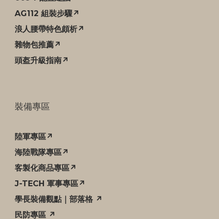
AG112 組裝步驟↗
浪人腰帶特色頗析↗
雜物包推薦↗
頭盔升級指南↗
裝備專區
陸軍專區↗
海陸戰隊專區↗
客製化商品專區↗
J-TECH 軍事專區↗
學長裝備觀點｜部落格 ↗
民防專區 ↗