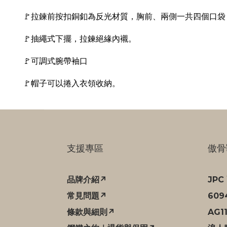
🚩拉鍊前按扣銅釦為反光材質，胸前、兩側一共四個口袋
🚩抽繩式下擺，
拉鍊絕緣內襯。
🚩可調式腕帶
袖口
🚩帽子可以捲入衣領收納。
支援專區
傲骨
品牌介紹↗
JP
常見問題↗
60
條款與細則↗
AG1