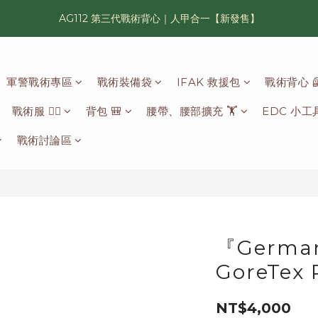
AG112 第三代戰術背心｜人甲合一【新發售】
漢光42 傲骨紀念臂章｜滿 6500 贈送一片！
鯊魚鰭圓邊帽｜高透氣、會呼吸的戰術奔尼帽
軍警戰術專區
戰術裝備袋
IFAK 救援包
戰術背心 
漢光42 傲骨紀念臂章｜滿 6500 贈送一片！
戰術服 🦸‍♂️
背包 🎒
腰帶、腰部擴充 🏋️
EDC 小工具
戰術討論區
『German
GoreTex 
NT$4,000