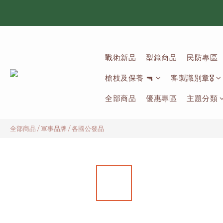
戰術新品
型錄商品
民防專區
槍枝及保養 🔫
客製識別章🎖️
全部商品
優惠專區
主題分類
全部商品
/
軍事品牌
/
各國公發品