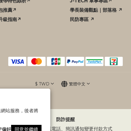
腰帶特色頗析↗
J-TECH 軍事專區↗
包推薦↗
學長裝備觀點｜部落格 ↗
升級指南↗
民防專區 ↗
$
TWD
繁體中文
 以確保網站服務，後者將
防詐提醒
傲骨裝備不會以電話、簡訊通知變更付款方式
定偏好
同意並繼續