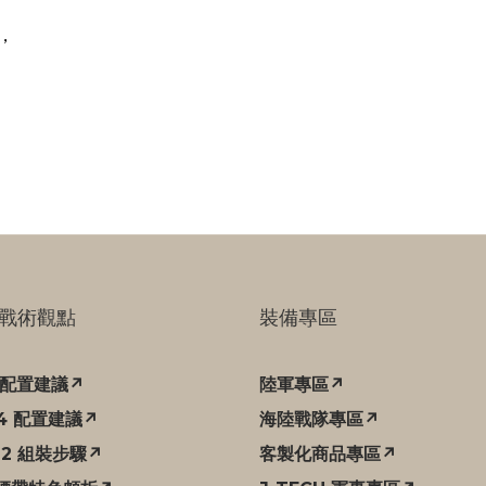
，
戰術觀點
裝備專區
C 配置建議↗
陸軍專區↗
94 配置建議↗
海陸戰隊專區↗
12 組裝步驟↗
客製化商品專區↗