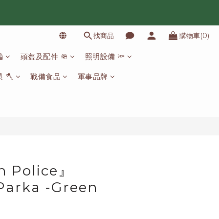
找商品
購物車(0)
立即購買

頭盔及配件 🪖
照明設備 🔦
 🪓
戰備食品
軍事品牌
 Police』
Parka -Green