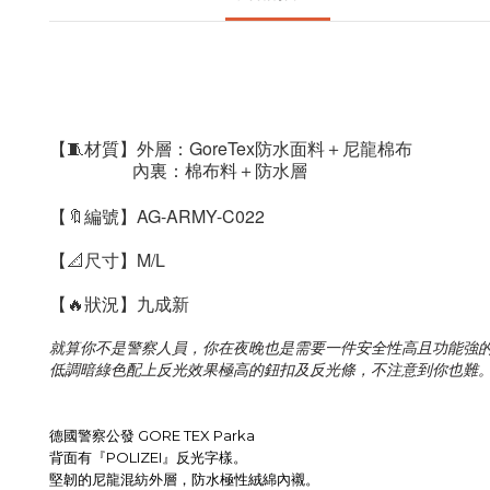
【🧵材質】外層：GoreTex防水面料＋尼龍棉布
                   內裏：棉布料＋防水層
【🔖編號】AG-ARMY-C022
【📐尺寸】M/L
【🔥狀況】九成新
就算你不是警察人員，你在夜晚也是需要一件安全性高且功能強的防風
低調暗綠色配上反光效果極高的鈕扣及反光條，不注意到你也難
德國警察公發 GORE TEX Parka
背面有『POLIZEI』反光字樣。
堅韌的尼龍混紡外層，防水
極性絨綿內襯。