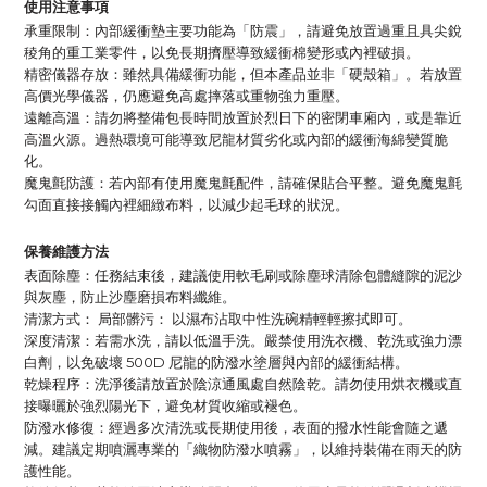
使用注意事項
承重限制：內部緩衝墊主要功能為「防震」，請避免放置過重且具尖銳
稜角的重工業零件，以免長期擠壓導致緩衝棉變形或內裡破損。
精密儀器存放：雖然具備緩衝功能，但本產品並非「硬殼箱」。若放置
高價光學儀器，仍應避免高處摔落或重物強力重壓。
遠離高溫：請勿將整備包長時間放置於烈日下的密閉車廂內，或是靠近
高溫火源。過熱環境可能導致尼龍材質劣化或內部的緩衝海綿變質脆
化。
魔鬼氈防護：若內部有使用魔鬼氈配件，請確保貼合平整。避免魔鬼氈
勾面直接接觸內裡細緻布料，以減少起毛球的狀況。
保養維護方法
表面除塵：任務結束後，建議使用軟毛刷或除塵球清除包體縫隙的泥沙
與灰塵，防止沙塵磨損布料纖維。
清潔方式： 局部髒污： 以濕布沾取中性洗碗精輕輕擦拭即可。
深度清潔：若需水洗，請以低溫手洗。嚴禁使用洗衣機、乾洗或強力漂
白劑，以免破壞 500D 尼龍的防潑水塗層與內部的緩衝結構。
乾燥程序：洗淨後請放置於陰涼通風處自然陰乾。請勿使用烘衣機或直
接曝曬於強烈陽光下，避免材質收縮或褪色。
防潑水修復：經過多次清洗或長期使用後，表面的撥水性能會隨之遞
減。建議定期噴灑專業的「織物防潑水噴霧」，以維持裝備在雨天的防
護性能。