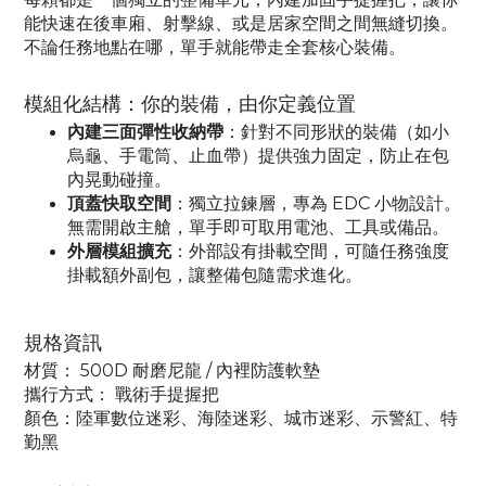
能快速在後車廂、射擊線、或是居家空間之間無縫切換。
不論任務地點在哪，單手就能帶走全套核心裝備。
模組化結構：你的裝備，由你定義位置
內建三面彈性收納帶
：
針對不同形狀的裝備（如小
烏龜、手電筒、止血帶）提供強力固定，防止在包
內晃動碰撞。
頂蓋快取空間
：
獨立拉鍊層，專為 EDC 小物設計。
無需開啟主艙，單手即可取用電池、工具或備品。
外層模組擴充
：
外部設有掛載空間，可隨任務強度
掛載額外副包，讓整備包隨需求進化。
規格資訊
材質： 500D 耐磨尼龍 / 內裡防護軟墊
攜行方式： 戰術手提握把
顏色：陸軍數位迷彩、海陸迷彩、城市迷彩、示警紅、特
勤黑