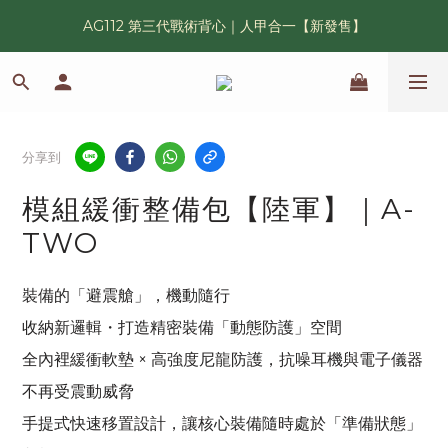
AG112 第三代戰術背心｜人甲合一【新發售】
漢光42 傲骨紀念臂章｜滿 6500 贈送一片！
鯊魚鰭圓邊帽｜高透氣、會呼吸的戰術奔尼帽
漢光42 傲骨紀念臂章｜滿 6500 贈送一片！
分享到
模組緩衝整備包【陸軍】｜A-
TWO
裝備的「避震艙」，機動隨行
收納新邏輯・打造精密裝備「動態防護」空間
全內裡緩衝軟墊 × 高強度尼龍防護，抗噪耳機與電子儀器
不再受震動威脅
手提式快速移置設計，讓核心裝備隨時處於「準備狀態」