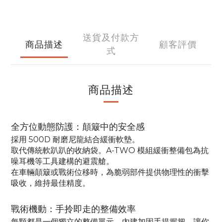
送貨及付款方
商品描述
顧客評價
式
商品描述
全方位動態防護：顛簸中的安全感
採用 500D 耐磨尼龍結合緩衝軟墊。
取代傳統軟趴趴的收納袋。A-TWO 模組緩衝整備包為抗
噪耳機等工具建構的避震艙。
在車輛顛簸或戰術位移時，為脆弱部件提供物理性的衝擊
吸收，維持最佳精度。
戰術機動：手拎即走的整備效率
每顆都是一個獨立的整備單元，
內建
加固手提握把，
讓你