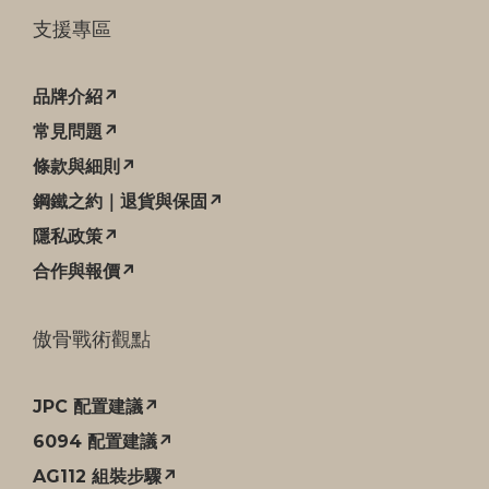
支援專區
品牌介紹↗
常見問題↗
條款與細則↗
鋼鐵之約｜退貨與保固↗
隱私政策↗
合作與報價↗
傲骨戰術觀點
JPC 配置建議↗
6094 配置建議↗
AG112 組裝步驟↗