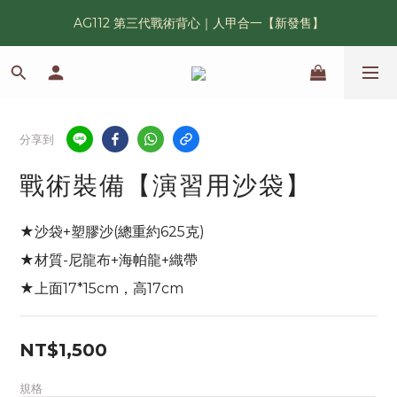
AG112 第三代戰術背心｜人甲合一【新發售】
漢光42 傲骨紀念臂章｜滿 6500 贈送一片！
鯊魚鰭圓邊帽｜高透氣、會呼吸的戰術奔尼帽
漢光42 傲骨紀念臂章｜滿 6500 贈送一片！
分享到
戰術裝備【演習用沙袋】
★沙袋+塑膠沙(總重約625克)
★材質-尼龍布+海帕龍+織帶
★上面17*15cm，高17cm
NT$1,500
規格