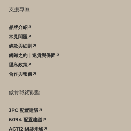
支援專區
品牌介紹↗
常見問題↗
條款與細則↗
鋼鐵之約｜退貨與保固↗
隱私政策↗
合作與報價↗
傲骨戰術觀點
JPC 配置建議↗
6094 配置建議↗
AG112 組裝步驟↗