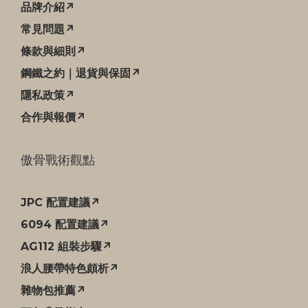
品牌介紹↗
常見問題↗
條款與細則↗
鋼鐵之約｜退貨與保固↗
隱私政策↗
合作與報價↗
傲骨戰術觀點
JPC 配置建議↗
6094 配置建議↗
AG112 組裝步驟↗
浪人腰帶特色頗析↗
雜物包推薦↗