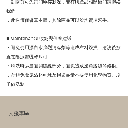
．訂購前可先詢問庫存狀況，若有與產品相關疑問請聯絡
我們。
．此售價僅臂章本體，其餘商品可以洽詢賣場幫手。
■ Maintenance 收納與保養建議
・避免使用漂白水強烈清潔劑等造成布料毀損，清洗後放
置在陰涼處曬乾即可。
・刷洗時盡量避開縫線部分，避免造成邊角脫線等毀損。
．為避免魔鬼沾起毛球及損壞盡量不要使用化學物質、刷
子做洗滌
支援專區