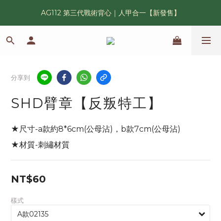
AG112 第三代戰術背心｜人甲合一【新發售】
漢光42 傲骨紀念臂章｜滿 6500 贈送一片！
鯊魚鰭圓邊帽｜高透氣、會呼吸的戰術奔尼帽
漢光42 傲骨紀念臂章｜滿 6500 贈送一片！
分享到
SHD臂章【反叛特工】
★尺寸-a款約8*6cm(公母沾)，b款7cm(公母沾)
★材質-刺繡材質
NT$60
樣式