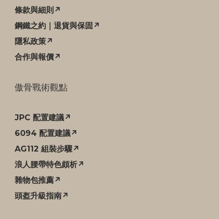
條款與細則↗
鋼鐵之約｜退貨與保固↗
隱私政策↗
合作與報價↗
傲骨戰術觀點
JPC 配置建議↗
6094 配置建議↗
AG112 組裝步驟↗
浪人腰帶特色頗析↗
雜物包推薦↗
頭盔升級指南↗