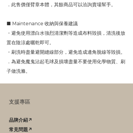
．此售價僅臂章本體，其餘商品可以洽詢賣場幫手。
■ Maintenance 收納與保養建議
・避免使用漂白水強烈清潔劑等造成布料毀損，清洗後放
置在陰涼處曬乾即可。
・刷洗時盡量避開縫線部分，避免造成邊角脫線等毀損。
．為避免魔鬼沾起毛球及損壞盡量不要使用化學物質、刷
子做洗滌。
支援專區
品牌介紹↗
常見問題↗