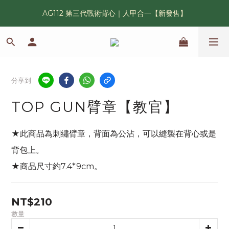
AG112 第三代戰術背心｜人甲合一【新發售】
漢光42 傲骨紀念臂章｜滿 6500 贈送一片！
鯊魚鰭圓邊帽｜高透氣、會呼吸的戰術奔尼帽
漢光42 傲骨紀念臂章｜滿 6500 贈送一片！
分享到
TOP GUN臂章【教官】
★此商品為刺繡臂章，背面為公沾，可以縫製在背心或是
背包上。
★商品尺寸約7.4*9cm。
NT$210
數量