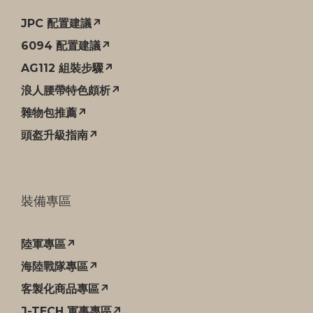
JPC 配置建議↗
6094 配置建議↗
AG112 組裝步驟↗
浪人腰帶特色頗析↗
雜物包推薦↗
頭盔升級指南↗
裝備專區
陸軍專區↗
海陸戰隊專區↗
客製化商品專區↗
J-TECH 軍事專區↗