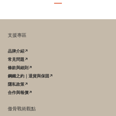
支援專區
品牌介紹↗
常見問題↗
條款與細則↗
鋼鐵之約｜退貨與保固↗
隱私政策↗
合作與報價↗
傲骨戰術觀點