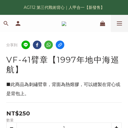
AG112 第三代戰術背心｜人甲合一【新發售】
漢光42 傲骨紀念臂章｜滿 6500 贈送一片！
鯊魚鰭圓邊帽｜高透氣、會呼吸的戰術奔尼帽
漢光42 傲骨紀念臂章｜滿 6500 贈送一片！
分享到
VF-41臂章【1997年地中海巡
航】
■此商品為刺繡臂章，背面為熱熔膠，可以縫製在背心或
是背包上。
NT$250
數量