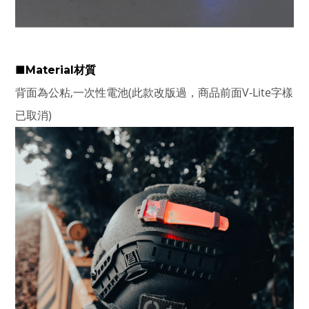
■Material材質
背面為公粘,一次性電池(此款改版過，商品前面V-Lite字樣
已取消)