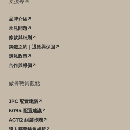
支援專區
品牌介紹↗
常見問題↗
條款與細則↗
鋼鐵之約｜退貨與保固↗
隱私政策↗
合作與報價↗
傲骨戰術觀點
JPC 配置建議↗
6094 配置建議↗
AG112 組裝步驟↗
浪人腰帶特色頗析↗