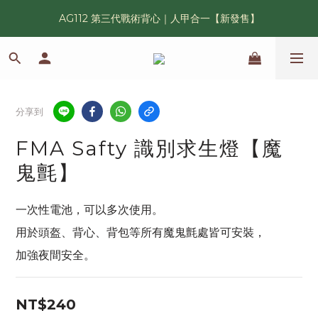
AG112 第三代戰術背心｜人甲合一【新發售】
漢光42 傲骨紀念臂章｜滿 6500 贈送一片！
鯊魚鰭圓邊帽｜高透氣、會呼吸的戰術奔尼帽
漢光42 傲骨紀念臂章｜滿 6500 贈送一片！
分享到
FMA Safty 識別求生燈【魔
鬼氈】
一次性電池，可以多次使用。
用於頭盔、背心、背包等所有魔鬼氈處皆可安裝，
加強夜間安全。
NT$240