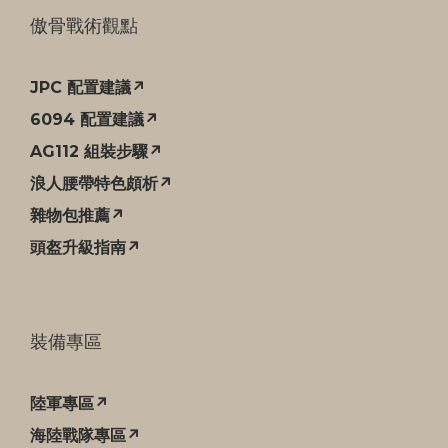
傲骨戰術觀點
JPC 配置建議↗
6094 配置建議↗
AG112 組裝步驟↗
浪人腰帶特色頗析↗
雜物包推薦↗
頭盔升級指南↗
裝備專區
陸軍專區↗
海陸戰隊專區↗