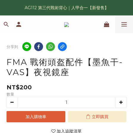
AG112 第三代戰術背心｜人甲合一【新發售】
漢光42 傲骨紀念臂章｜滿 6500 贈送一片！
鯊魚鰭圓邊帽｜高透氣、會呼吸的戰術奔尼帽
漢光42 傲骨紀念臂章｜滿 6500 贈送一片！
分享到
FMA 戰術頭盔配件【墨魚干-
VAS】夜視鏡座
NT$200
數量
加入購物車
立即購買
加入追蹤清單