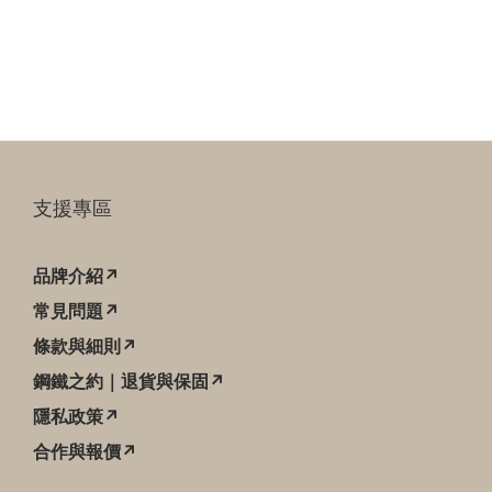
支援專區
品牌介紹↗
常見問題↗
條款與細則↗
鋼鐵之約｜退貨與保固↗
隱私政策↗
合作與報價↗