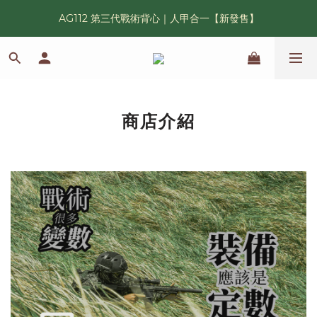
AG112 第三代戰術背心｜人甲合一【新發售】
漢光42 傲骨紀念臂章｜滿 6500 贈送一片！
鯊魚鰭圓邊帽｜高透氣、會呼吸的戰術奔尼帽
漢光42 傲骨紀念臂章｜滿 6500 贈送一片！
商店介紹