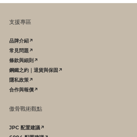
支援專區
品牌介紹↗
常見問題↗
條款與細則↗
鋼鐵之約｜退貨與保固↗
隱私政策↗
合作與報價↗
傲骨戰術觀點
JPC 配置建議↗