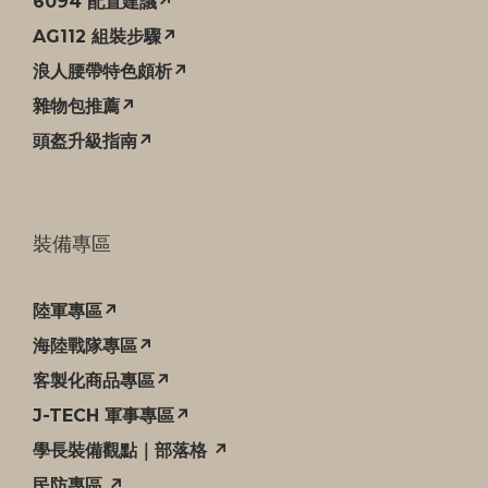
6094 配置建議↗
AG112 組裝步驟↗
浪人腰帶特色頗析↗
雜物包推薦↗
頭盔升級指南↗
裝備專區
陸軍專區↗
海陸戰隊專區↗
客製化商品專區↗
J-TECH 軍事專區↗
學長裝備觀點｜部落格 ↗
民防專區 ↗