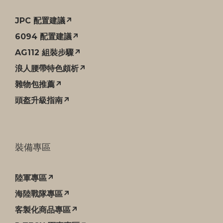
JPC 配置建議↗
6094 配置建議↗
AG112 組裝步驟↗
浪人腰帶特色頗析↗
雜物包推薦↗
頭盔升級指南↗
裝備專區
陸軍專區↗
海陸戰隊專區↗
客製化商品專區↗