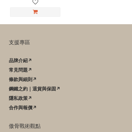
支援專區
品牌介紹↗
常見問題↗
條款與細則↗
鋼鐵之約｜退貨與保固↗
隱私政策↗
合作與報價↗
傲骨戰術觀點