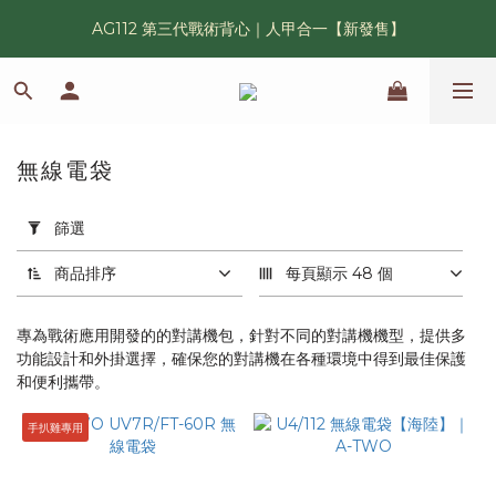
AG112 第三代戰術背心｜人甲合一【新發售】
漢光42 傲骨紀念臂章｜滿 6500 贈送一片！
鯊魚鰭圓邊帽｜高透氣、會呼吸的戰術奔尼帽
漢光42 傲骨紀念臂章｜滿 6500 贈送一片！
無線電袋
12 件商品
套
用
篩選
篩
選
商品排序
每頁顯示 48 個
(0/20)
專為戰術應用開發的的對講機包，針對不同的對講機機型，提供多
活
功能設計和外掛選擇，確保您的對講機在各種環境中得到最佳保護
動
和便利攜帶。
推
薦
手扒雞專用
學
長