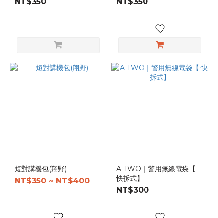
NT$350
NT$350
軍
數
位
(2)
品
牌
FLYYE
翔野
(1)
A-TWO
Tactical
(5)
短對講機包(翔野)
A-TWO｜警用無線電袋【
裝
快拆式】
NT$350 ~ NT$400
備
NT$300
材
質