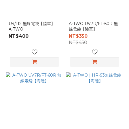
海
軍
陸
U4/112 無線電袋【陸軍】｜
A-TWO UV7R/FT-60R 無
戰
A-TWO
線電袋【陸軍】
隊
NT$400
NT$350
(4)
NT$450
陸
軍
(4)
產
品
分
類
無
線
電
(5)