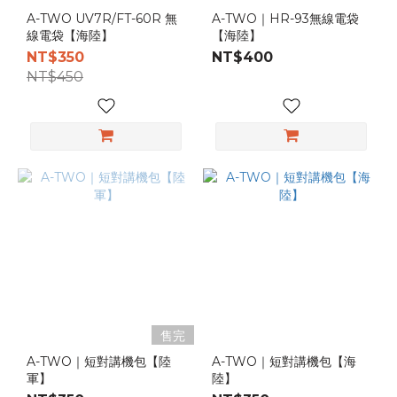
A-TWO UV7R/FT-60R 無
A-TWO｜HR-93無線電袋
自
線電袋【海陸】
【海陸】
購
NT$350
NT$400
分
NT$450
類
訓
練
必
備
(3)
顏
色
海
陸
數
售完
位
A-TWO｜短對講機包【陸
A-TWO｜短對講機包【海
(2)
軍】
陸】
陸