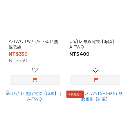
推
薦
(5)
軍
種
A-TWO UV7R/FT-60R 無
U4/112 無線電袋【海陸】｜
線電袋
A-TWO
生
NT$350
NT$400
存
NT$450
遊
戲
(1)
警
察
手扒雞專用
與
特
勤
單
位
(3)