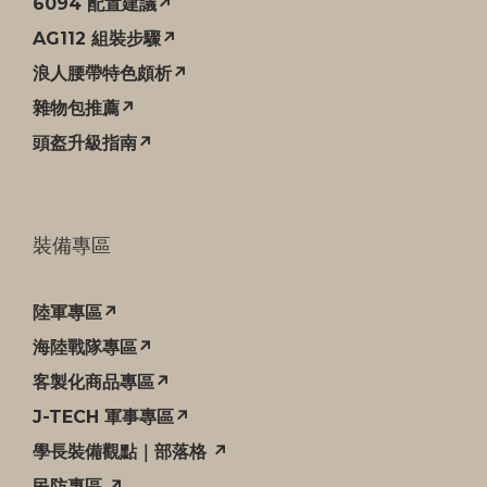
6094 配置建議↗
AG112 組裝步驟↗
浪人腰帶特色頗析↗
雜物包推薦↗
頭盔升級指南↗
裝備專區
陸軍專區↗
海陸戰隊專區↗
客製化商品專區↗
J-TECH 軍事專區↗
學長裝備觀點｜部落格 ↗
民防專區 ↗