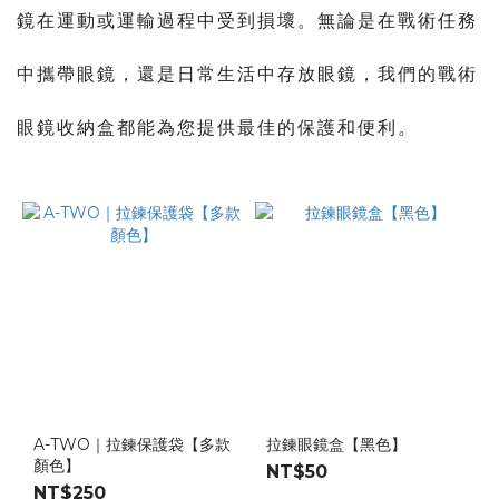
鏡在運動或運輸過程中受到損壞。無論是在戰術任務
勤
單
位
中攜帶眼鏡，還是日常生活中存放眼鏡，我們的戰術
(1)
眼鏡收納盒都能為您提供最佳的保護和便利。
陸
軍
(2)
A-TWO｜拉鍊保護袋【多款
拉鍊眼鏡盒【黑色】
顏色】
NT$50
NT$250