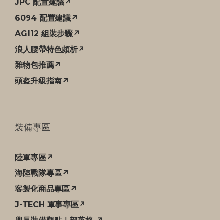
JPC 配置建議↗
6094 配置建議↗
AG112 組裝步驟↗
浪人腰帶特色頗析↗
雜物包推薦↗
頭盔升級指南↗
裝備專區
陸軍專區↗
海陸戰隊專區↗
客製化商品專區↗
J-TECH 軍事專區↗