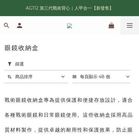
AG112 第三代戰術背心｜人甲合一【新發售】
漢光42 傲骨紀念臂章｜滿 6500 贈送一片！
鯊魚鰭圓邊帽｜高透氣、會呼吸的戰術奔尼帽
漢光42 傲骨紀念臂章｜滿 6500 贈送一片！
眼鏡收納盒
3 件商品
套
用
篩選
篩
選
商品排序
每頁顯示 48 個
(0/20)
軍
戰術眼鏡收納盒專為提供保護和便捷存放設計，適合
種
各種戰術眼鏡和日常眼鏡使用。這些收納盒採用高品
警
察
質材料製作，提供卓越的耐用性和保護效果，防止眼
與
特