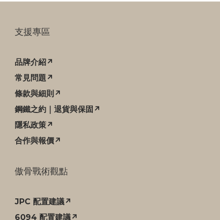
支援專區
品牌介紹↗
常見問題↗
條款與細則↗
鋼鐵之約｜退貨與保固↗
隱私政策↗
合作與報價↗
傲骨戰術觀點
JPC 配置建議↗
6094 配置建議↗