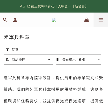
AG112 第三代戰術背心｜人甲合一【新發售】
漢光42 傲骨紀念臂章｜滿 6500 贈送一片！
鯊魚鰭圓邊帽｜高透氣、會呼吸的戰術奔尼帽
漢光42 傲骨紀念臂章｜滿 6500 贈送一片！
陸軍兵科章
45 件商品
套
用
篩選
篩
選
商品排序
每頁顯示 48 個
(0/20)
軍
陸軍兵科章專為陸軍設計，提供清晰的專業識別和榮
種
譽感。我們的陸軍兵科章採用耐用材料製成，適應各
陸軍
(30)
種環境和任務需求，並提供反光或夜光選項，提高低