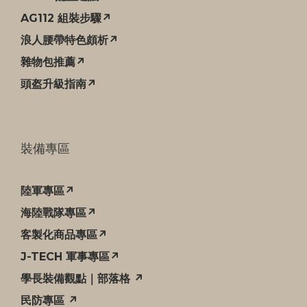
AG112 組裝步驟↗
浪人腰帶特色頗析↗
雜物包推薦↗
頭盔升級指南↗
裝備專區
陸軍專區↗
海陸戰隊專區↗
客製化商品專區↗
J-TECH 軍事專區↗
學長裝備觀點｜部落格 ↗
民防專區 ↗