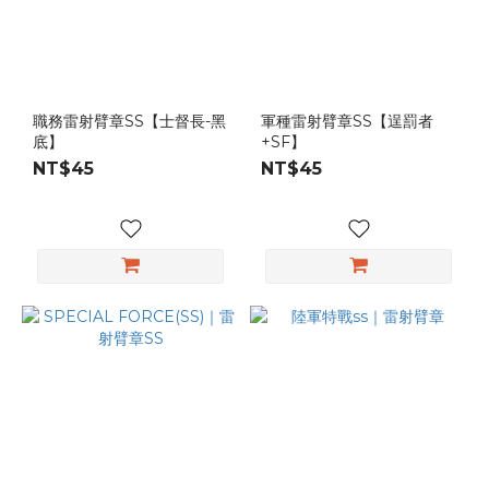
職務雷射臂章SS【士督長-黑
軍種雷射臂章SS【逞罰者
底】
+SF】
NT$45
NT$45