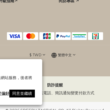
升級指南↗
民防專區 ↗
$
TWD
繁體中文
 以確保網站服務，後者將
防詐提醒
傲骨裝備不會以電話、簡訊通知變更付款方式
定偏好
同意並繼續