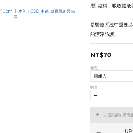
層) 結構，吸收體
是醫療系統中重要必
的潔淨防護。
NT$70
顏色
數量
以優惠價加購商
U