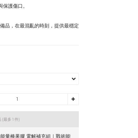
液與保護傷口。
備品，在最混亂的時刻，提供最穩定
品
(最多 1 件)
P 能量棒果膠 電解補充組｜戰術能