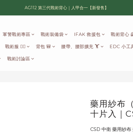
AG112 第三代戰術背心｜人甲合一【新發售】
漢光42 傲骨紀念臂章｜滿 6500 贈送一片！
鯊魚鰭圓邊帽｜高透氣、會呼吸的戰術奔尼帽
軍警戰術專區
戰術裝備袋
IFAK 救援包
戰術背心 
漢光42 傲骨紀念臂章｜滿 6500 贈送一片！
戰術服 🦸‍♂️
背包 🎒
腰帶、腰部擴充 🏋️
EDC 小工具
戰術討論區
藥用紗布（
十片入｜C
CSD 中衛 藥用紗布 採