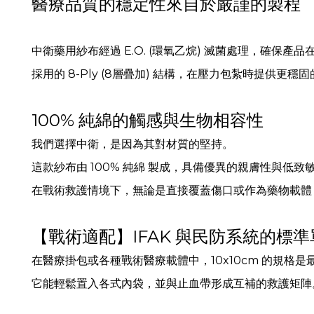
醫療品質的穩定性來自於嚴謹的製程
中衛藥用紗布經過 E.O. (環氧乙烷) 滅菌處理，確保
採用的 8-Ply (8層疊加) 結構，在壓力包紮時提供更穩
100% 純綿的觸感與生物相容性
我們選擇中衛，是因為其對材質的堅持。
這款紗布由 100% 純綿 製成，具備優異的親膚性與低致
在戰術救護情境下，無論是直接覆蓋傷口或作為藥物載體
【戰術適配】IFAK 與民防系統的標準
在醫療掛包或各種戰術醫療載體中，10x10cm 的規格
它能輕鬆置入各式內袋，並與止血帶形成互補的救護矩陣