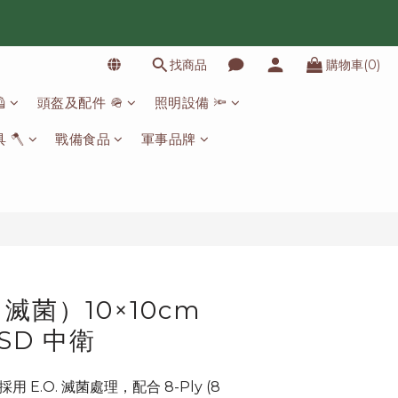
找商品
購物車(0)
立即購買

頭盔及配件 🪖
照明設備 🔦
 🪓
戰備食品
軍事品牌
滅菌）10×10cm
SD 中衛
用 E.O. 滅菌處理，配合 8-Ply (8