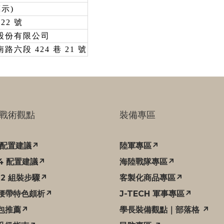
示)
22 號
股份有限公司
六段 424 巷 21 號
戰術觀點
裝備專區
C 配置建議↗
陸軍專區↗
94 配置建議↗
海陸戰隊專區↗
12 組裝步驟↗
客製化商品專區↗
腰帶特色頗析↗
J-TECH 軍事專區↗
包推薦↗
學長裝備觀點｜部落格 ↗