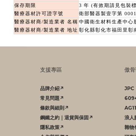
保存期限
3 年 (有效期請見包裝標
醫療器材許可證字號
衛部醫器製壹字第 0001
醫療器材商/製造業者 名稱
中國衛生材料生產中心
醫療器材商/製造業者 地址
彰化縣彰化市福田里彰南路
支援專區
傲骨
品牌介紹↗
JP
常見問題↗
60
條款與細則↗
AG1
鋼鐵之約｜退貨與保固↗
浪人
隱私政策↗
雜物