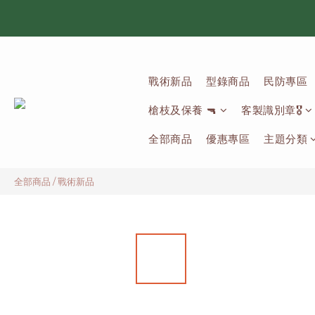
戰術新品
型錄商品
民防專區
槍枝及保養 🔫
客製識別章🎖️
全部商品
優惠專區
主題分類
全部商品
/
戰術新品