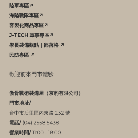
陸軍專區↗
海陸戰隊專區↗
客製化商品專區↗
J-TECH 軍事專區↗
學長裝備觀點｜部落格 ↗
民防專區 ↗
歡迎前來門市體驗
傲骨戰術裝備屋（京豹有限公司）
門市地址/
台中市后里區內東路 232 號
電話/
(04) 2558 5438
營業時間/
11:00 - 18:00