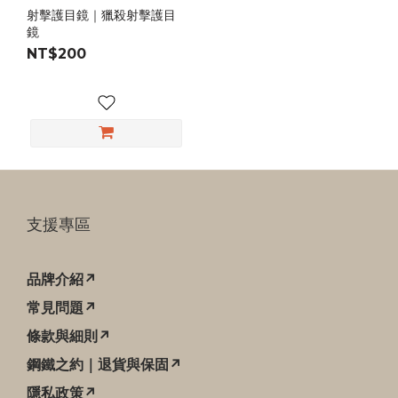
射擊護目鏡｜獵殺射擊護目
鏡
NT$200
支援專區
品牌介紹↗
常見問題↗
條款與細則↗
鋼鐵之約｜退貨與保固↗
隱私政策↗