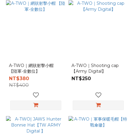
(1)
ROC
Marine
(1)
ROC
Army
(7)
A-TWO｜網狀射擊小帽
A-TWO｜Shooting cap
【陸軍-全數位】
【Army Digital】
NT$380
NT$250
NT$400