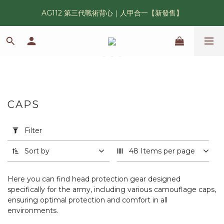
AG112 第三代戰術背心｜人甲合一【新發售】
漢光42 傲骨紀念臂章｜滿 6500 贈送一片！
鯊魚鰭圓邊帽｜高透氣、會呼吸的戰術奔尼帽
漢光42 傲骨紀念臂章｜滿 6500 贈送一片！
CAPS
7 products
Apply
Filter
Filter
(0/20)
Sort by
48 Items per page
軍
種
Here you can find head protection gear designed
specifically for the army, including various camouflage caps,
Police and
ensuring optimal protection and comfort in all
LAW
environments.
Enforcement