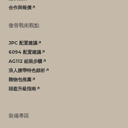
合作與報價↗
傲骨戰術觀點
JPC 配置建議↗
6094 配置建議↗
AG112 組裝步驟↗
浪人腰帶特色頗析↗
雜物包推薦↗
頭盔升級指南↗
裝備專區