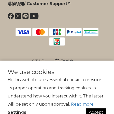
購物須知/ Customer Support↗
$
TWD
English
We use cookies
Hi, this website uses essential cookie to ensure
its proper operation and tracking cookies to
防詐提醒
understand how you interact with it. The latter
傲骨裝備不會以電話、簡訊通知變更付款方式
will be set only upon approval.
Read more
Settings
Accept