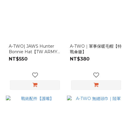
A-TWO| JAWS Hunter
A-TWO｜軍事保暖毛帽【特
Bonnie Hat【TW ARMY
戰傘徽】
Digital 】
NT$550
NT$380