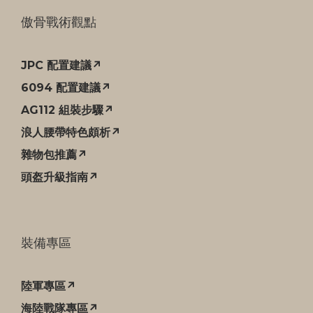
傲骨戰術觀點
JPC 配置建議↗
6094 配置建議↗
AG112 組裝步驟↗
浪人腰帶特色頗析↗
雜物包推薦↗
頭盔升級指南↗
裝備專區
陸軍專區↗
海陸戰隊專區↗