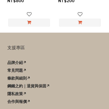
NT$800
NT$200
支援專區
品牌介紹↗
常見問題↗
條款與細則↗
鋼鐵之約｜退貨與保固↗
隱私政策↗
合作與報價↗