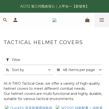
AG112 第三代戰術背心｜人甲合一【新發售】
漢光42 傲骨紀念臂章｜滿 6500 贈送一片！
鯊魚鰭圓邊帽｜高透氣、會呼吸的戰術奔尼帽
漢光42 傲骨紀念臂章｜滿 6500 贈送一片！
TACTICAL HELMET COVERS
10
products
Apply
Filter
(0/20)
Filter
Sort by
48 Items per page
Campaign
New
At A-TWO Tactical Gear, we offer a variety of high-quality
Arrivals
helmet covers to meet different combat needs.
(1)
Our helmet covers are multi-functional and highly durable,
suitable for various tactical environments.
軍
種