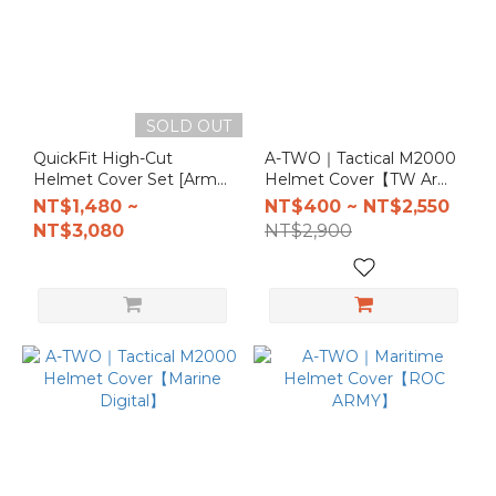
ROC
Marine
(3)
ROC
SOLD OUT
ARMY
QuickFit High-Cut
A-TWO｜Tactical M2000
(3)
Helmet Cover Set [Army]
Helmet Cover【TW Army
with Reflective ID Strips /
Digital】
NT$1,480 ~
NT$400 ~ NT$2,550
Multicam
Velcro Dot Patches
NT$3,080
NT$2,900
(2)
Brand
A-TWO
Tactical
(8)
Material
1000D
Nylons