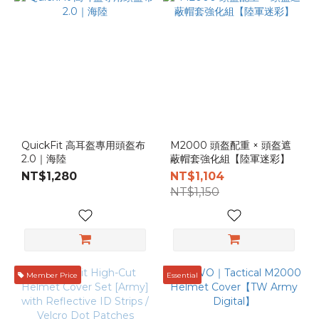
ROC
Marine
(4)
ROC
Army
(4)
Products
QuickFit 高耳盔專用頭盔布
M2000 頭盔配重 × 頭盔遮
2.0｜海陸
蔽帽套強化組【陸軍迷彩】
Helmet
NT$1,280
NT$1,104
cover
NT$1,150
(8)
Helmets
(7)
Color
Member Price
Essential
AOR1
(1)