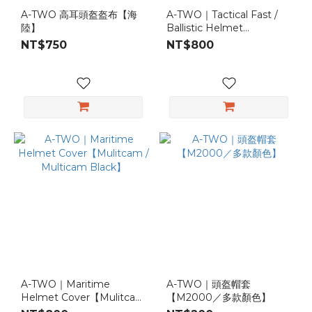
A-TWO 高耳頭盔盔布【海
A-TWO｜Tactical Fast /
陸】
Ballistic Helmet
Cover【Multicam】
NT$750
NT$800
A-TWO｜Maritime
A-TWO｜頭盔帽套
Helmet Cover【Mulitcam
【M2000／多款顏色】
/ Multicam Black】