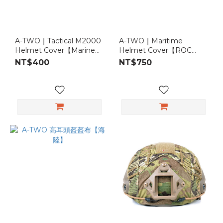
(1)
A-TWO｜Tactical M2000
A-TWO｜Maritime
Helmet Cover【Marine
Helmet Cover【ROC
Digital】
ARMY】
NT$400
NT$750