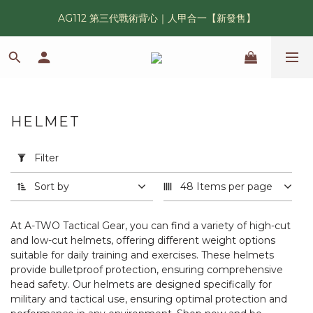
AG112 第三代戰術背心｜人甲合一【新發售】
漢光42 傲骨紀念臂章｜滿 6500 贈送一片！
鯊魚鰭圓邊帽｜高透氣、會呼吸的戰術奔尼帽
漢光42 傲骨紀念臂章｜滿 6500 贈送一片！
HELMET
14 products
Apply
Filter
Filter
(0/20)
Sort by
48 Items per page
Products
At A-TWO Tactical Gear, you can find a variety of high-cut
Helmet
and low-cut helmets, offering different weight options
(5)
suitable for daily training and exercises. These helmets
provide bulletproof protection, ensuring comprehensive
Helmets
head safety. Our helmets are designed specifically for
(5)
military and tactical use, ensuring optimal protection and