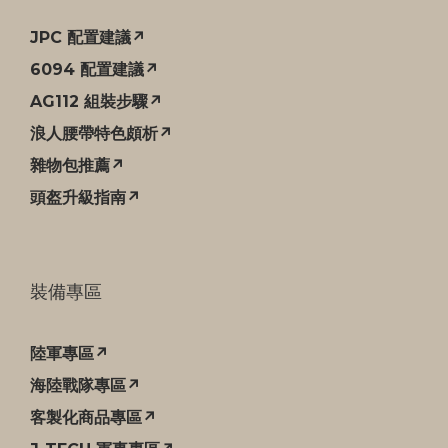
JPC 配置建議↗
6094 配置建議↗
AG112 組裝步驟↗
浪人腰帶特色頗析↗
雜物包推薦↗
頭盔升級指南↗
裝備專區
陸軍專區↗
海陸戰隊專區↗
客製化商品專區↗