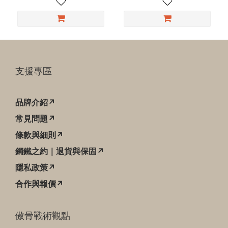
支援專區
品牌介紹↗
常見問題↗
條款與細則↗
鋼鐵之約｜退貨與保固↗
隱私政策↗
合作與報價↗
傲骨戰術觀點