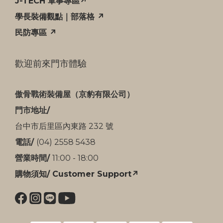
J-TECH 軍事專區↗
學長裝備觀點｜部落格 ↗
民防專區 ↗
歡迎前來門市體驗
傲骨戰術裝備屋（京豹有限公司）
門市地址/
台中市后里區內東路 232 號
電話/
(04) 2558 5438
營業時間/
11:00 - 18:00
購物須知/ Customer Support↗