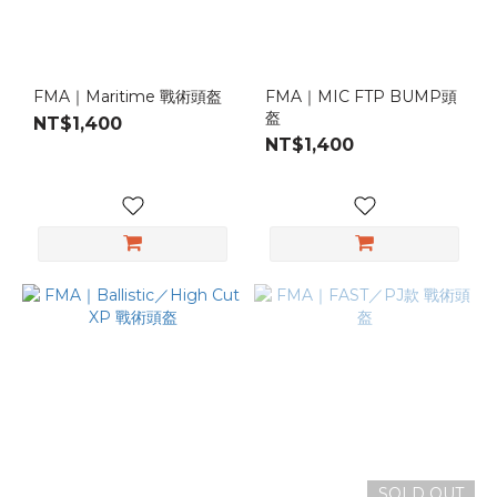
FMA｜Maritime 戰術頭盔
FMA｜MIC FTP BUMP頭
盔
NT$1,400
NT$1,400
SOLD OUT