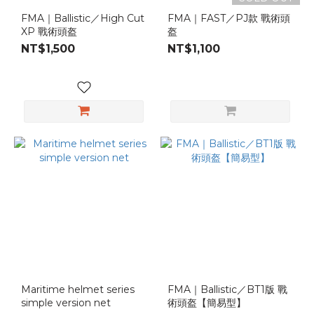
FMA｜Ballistic／High Cut
FMA｜FAST／PJ款 戰術頭
XP 戰術頭盔
盔
NT$1,500
NT$1,100
Maritime helmet series
FMA｜Ballistic／BT1版 戰
simple version net
術頭盔【簡易型】