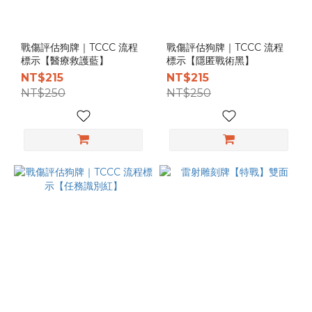
ROC
Marine
(1)
戰傷評估狗牌｜TCCC 流程
戰傷評估狗牌｜TCCC 流程
標示【醫療救護藍】
標示【隱匿戰術黑】
Products
NT$215
NT$215
NT$250
NT$250
狗
牌
(3)
自
購
分
類
戰
傷
救
援
(3)