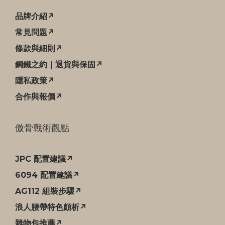
品牌介紹↗
常見問題↗
條款與細則↗
鋼鐵之約｜退貨與保固↗
隱私政策↗
合作與報價↗
傲骨戰術觀點
JPC 配置建議↗
6094 配置建議↗
AG112 組裝步驟↗
浪人腰帶特色頗析↗
雜物包推薦↗