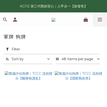
AG112 第三代戰術背心｜人甲合一【新發售】
漢光42 傲骨紀念臂章｜滿 6500 贈送一片！
鯊魚鰭圓邊帽｜高透氣、會呼吸的戰術奔尼帽
漢光42 傲骨紀念臂章｜滿 6500 贈送一片！
軍牌 狗牌
22 products
Apply
Filter
Filter
(0/20)
Sort by
48 Items per page
Campaign
New
Arrivals
(3)
軍
種