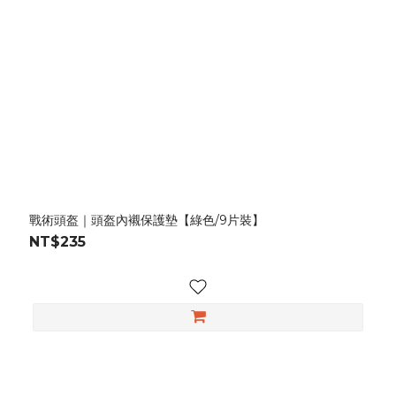
戰術頭盔｜頭盔內襯保護墊【綠色/9片裝】
NT$235