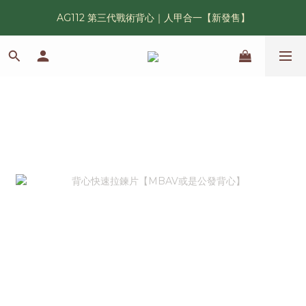
AG112 第三代戰術背心｜人甲合一【新發售】
漢光42 傲骨紀念臂章｜滿 6500 贈送一片！
鯊魚鰭圓邊帽｜高透氣、會呼吸的戰術奔尼帽
漢光42 傲骨紀念臂章｜滿 6500 贈送一片！