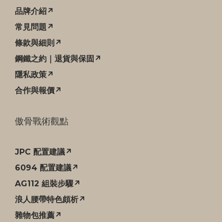
品牌介紹↗
常見問題↗
條款與細則↗
鋼鐵之約｜退貨與保固↗
隱私政策↗
合作與報價↗
傲骨戰術觀點
JPC 配置建議↗
6094 配置建議↗
AG112 組裝步驟↗
浪人腰帶特色頗析↗
雜物包推薦↗