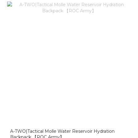
A-TWO|Tactical Molle Water Reservoir Hydration
Backpack 【ROC Army】