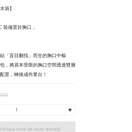
水袋】
C 裝備置於胸口，
結「盲目翻找」而生的胸口中樞
包，將原本受限的胸口空間透過雙層
配置，轉換成作業台！
600
and Save More
(At most 1 item(s))