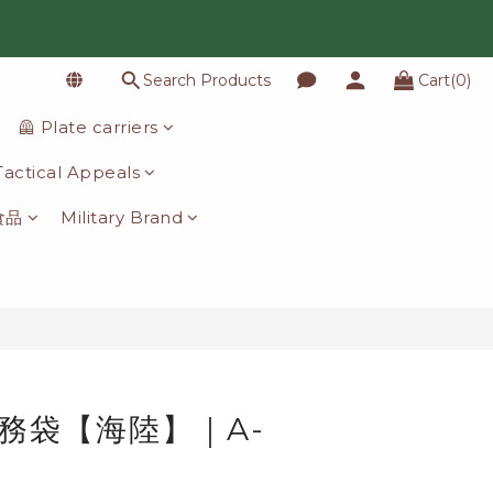
Search Products
Cart(0)
BUY NOW
🦺 Plate carriers
️ Tactical Appeals
食品
Military Brand
任務袋【海陸】｜A-