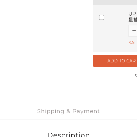
U
量
SAL
ADD TO CAR
Shipping & Payment
Description