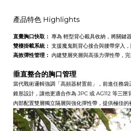
產品特色 Highlights
直覺胸口快取：
 專為 輕型背心載具收納，將關鍵
雙棲掛載系統：
 支援魔鬼氈背心接合與腰帶穿入
高效彈性管理：
 內建雙層夾層與高張力彈性帶，
垂直整合的胸口管理
當代戰術邏輯強調「高頻器材置前」，前進任務袋
錐形設計，讓他更適合作為 JPC 或 AG112 等
內部配置雙層獨立隔層與強化彈性帶，提供極佳的