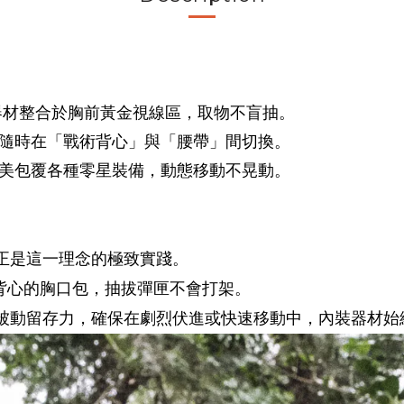
器材整合於胸前黃金視線區，取物不盲抽。
，隨時在「戰術背心」與「腰帶」間切換。
完美包覆各種零星裝備，動態移動不晃動。
正是這一理念的極致實踐。
三匣背心的胸口包，抽拔彈匣不會打架。
被動留存力，確保在劇烈伏進或快速移動中，內裝器材始