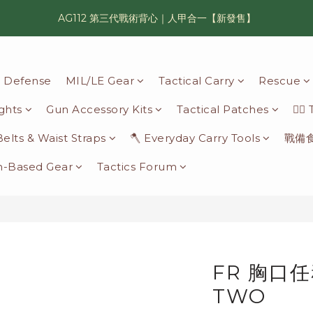
AG112 第三代戰術背心｜人甲合一【新發售】
漢光42 傲骨紀念臂章｜滿 6500 贈送一片！
鯊魚鰭圓邊帽｜高透氣、會呼吸的戰術奔尼帽
il Defense
MIL/LE Gear
Tactical Carry
Rescue
漢光42 傲骨紀念臂章｜滿 6500 贈送一片！
ights
Gun Accessory Kits
Tactical Patches
🦸‍♂
 Belts & Waist Straps
🪓 Everyday Carry Tools
戰備
n-Based Gear
Tactics Forum
FR 胸口
TWO