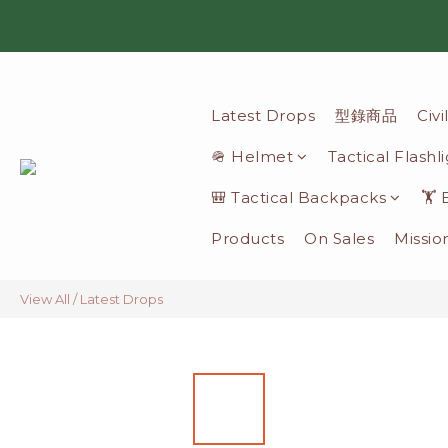
Latest Drops
型錄商品
Civ
🪖 Helmet
Tactical Flashl
🎒 Tactical Backpacks
🏋️
Products
On Sales
Missio
View All
/
Latest Drops