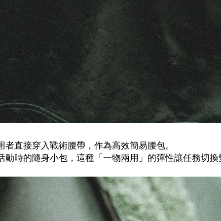
用者直接穿入戰術腰帶，作為高效簡易腰包。
活動時的隨身小包，這種「一物兩用」的彈性讓任務切換