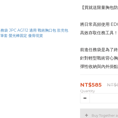
【買就送限量胸包防
將日常高頻使用 ED
高效存取任務工具！
前進任務袋是為了終
針對輕型戰術背心胸
彈性收納與內外掛點
NT$585
NT$
Quantity
Buy Together 