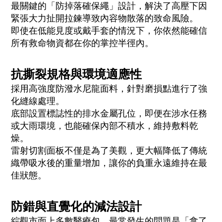
最關鍵的「防掉落確保繩」設計，解決了高壓下因
緊張大力扯開拉鍊導致內容物散落的致命風險。
即使在低能見度或戴手套的情況下，你依然能確信
所有救命物資都在你的掌控半徑內。
抗撕裂規格與環境適應性
採用高強度防潑水尼龍面料，針對磨損點進行了強
化縫線處理。
底部設置標誌性的排水金屬孔位，即便在涉水任務
或大雨環境，也能確保內部不積水，維持敷料乾
燥。
雷射切割面板不僅是為了美觀，更大幅降低了傳統
織帶吸水後的重量增加，讓你的負重永遠維持在最
佳狀態。
防錯與直覺化的減法設計
綜觀市面上多數醫療包，最常發生的問題是「拿了