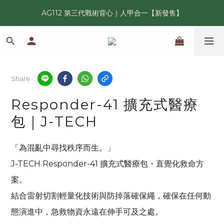
AG112 第三代戰術背心｜人甲合一【新發售】
漢光42 傲骨紀念臂章｜滿 6500 贈送一片！
鯊魚鰭圓邊帽｜高透氣、會呼吸的戰術奔尼帽
漢光42 傲骨紀念臂章｜滿 6500 贈送一片！
Share
Responder-41 擴充式醫療
包｜J-TECH
「為混亂中尋找秩序而生。」 
J-TECH Responder-41 擴充式醫療包・直覺化救命方
案。
結合雷射切割輕量化技術與防掉落確保繩，確保在任何動
態演進中，急救物資永遠在伸手可及之處。