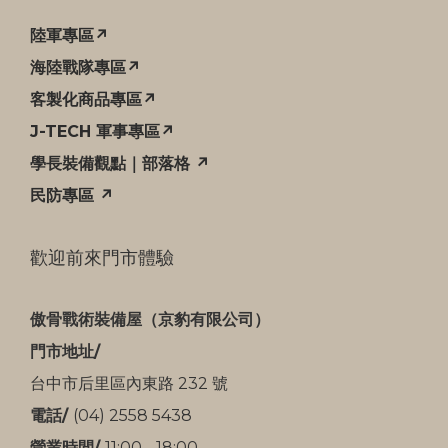
陸軍專區↗
海陸戰隊專區↗
客製化商品專區↗
J-TECH 軍事專區↗
學長裝備觀點｜部落格 ↗
民防專區 ↗
歡迎前來門市體驗
傲骨戰術裝備屋（京豹有限公司）
門市地址/
台中市后里區內東路 232 號
電話/
(04) 2558 5438
營業時間/
11:00 - 18:00