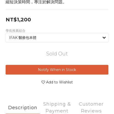
縮短決策時間，專注於解決問題。
NT$1,200
學長推薦組合
Sold Out
Notify When in Stock
Add to Wishlist
Shipping &
Customer
Description
Payment
Reviews