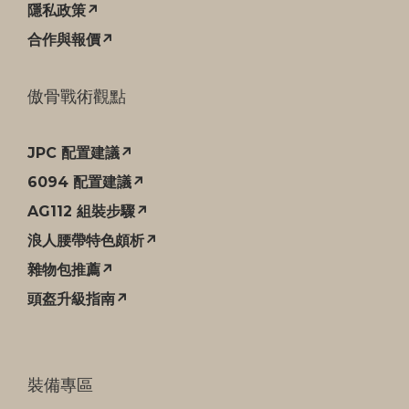
隱私政策↗
合作與報價↗
傲骨戰術觀點
JPC 配置建議↗
6094 配置建議↗
AG112 組裝步驟↗
浪人腰帶特色頗析↗
雜物包推薦↗
頭盔升級指南↗
裝備專區