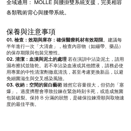
全域通用： MOLLE 與腰掛雙系統支援，完美相容
各類戰術背心與腰帶系統。
保養與注意事項
01. 檢查：效期與庫存：確保醫療耗材有效期限
。建議每
半年進行一次「大清倉」，檢查內容物（如繃帶、藥品）
的保存期限與包裝完整性。
02. 清潔：血漬與泥土的處理
若在演訓中沾染泥土，請用
濕布擦拭並陰乾。若不幸沾染血液或其他體液，請務必使
用專業的中性清潔劑徹底清洗，甚至考慮更換新品，以避
免細菌滋生與交叉感染風險。
03. 收納：空間的留白藝術
雖然它容量很大，但切勿「塞
爆」。過度擠壓會導致拉鍊在緊急時刻卡死，或造成無菌
包裝破裂。保持 8 分滿的狀態，是確保拉鍊滑順與取物速
度的最佳平衡。