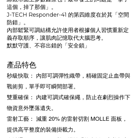
這個，掉了那個」。
J-TECH Responder-41 的第四維度在於其「空間
防錯」。
內部鬆緊可調結構允許使用者根據個人習慣重新定
義存取順序，讓肌肉記憶取代大腦思考。
默默守護、不容出錯的「安全鎖」
產品特色
秒級快取： 內部可調彈性織帶，精確固定止血帶與
戰術剪，單手即可瞬間部署。
雙重確保： 內建可調式確保繩，防止在劇烈操作下
物資意外墜落遺失。
雷射工藝： 減重 20% 的雷射切割 MOLLE 面板，
提供高平整度的裝備掛載力。