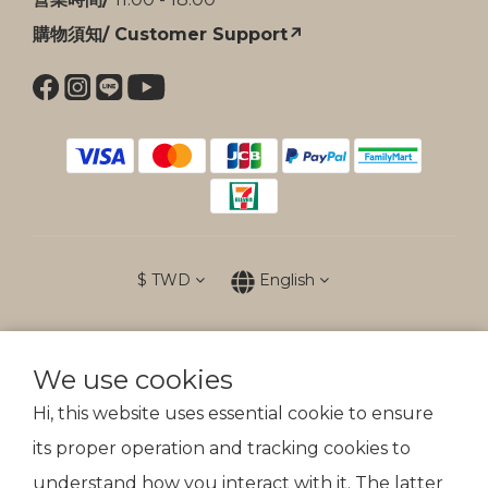
購物須知/ Customer Support↗
$
TWD
English
We use cookies
防詐提醒
Hi, this website uses essential cookie to ensure
傲骨裝備不會以電話、簡訊通知變更付款方式
its proper operation and tracking cookies to
understand how you interact with it. The latter