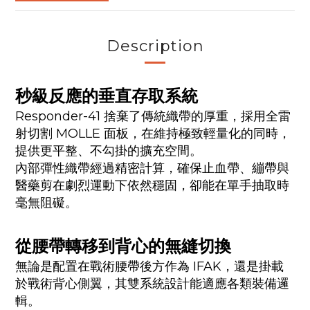
Description
秒級反應的垂直存取系統
Responder-41 捨棄了傳統織帶的厚重，採用全雷
射切割 MOLLE 面板，在維持極致輕量化的同時，
提供更平整、不勾掛的擴充空間。
內部彈性織帶經過精密計算，確保止血帶、繃帶與
醫藥剪在劇烈運動下依然穩固，卻能在單手抽取時
毫無阻礙。
從腰帶轉移到背心的無縫切換
無論是配置在戰術腰帶後方作為 IFAK，還是掛載
於戰術背心側翼，其雙系統設計能適應各類裝備邏
輯。