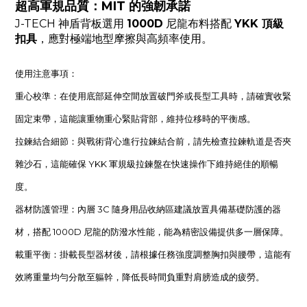
超高軍規品質：MIT 的強韌承諾
J-TECH 神盾背板選用
1000D
尼龍布料搭配
YKK 頂級
扣具
，應對極端地型摩擦與高頻率使用。
使用注意事項：
重心校準：在使用底部延伸空間放置破門斧或長型工具時，請確實收緊
固定束帶，這能讓重物重心緊貼背部，維持位移時的平衡感。
拉鍊結合細節：與戰術背心進行拉鍊結合前，請先檢查拉鍊軌道是否夾
雜沙石，這能確保 YKK 軍規級拉鍊盤在快速操作下維持絕佳的順暢
度。
器材防護管理：內層 3C 隨身用品收納區建議放置具備基礎防護的器
材，搭配 1000D 尼龍的防潑水性能，能為精密設備提供多一層保障。
載重平衡：掛載長型器材後，請根據任務強度調整胸扣與腰帶，這能有
效將重量均勻分散至軀幹，降低長時間負重對肩膀造成的疲勞。