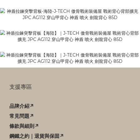
支援專區
品牌介紹↗
常見問題↗
條款與細則↗
鋼鐵之約｜退貨與保固↗