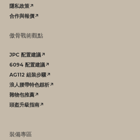
隱私政策↗
合作與報價↗
傲骨戰術觀點
JPC 配置建議↗
6094 配置建議↗
AG112 組裝步驟↗
浪人腰帶特色頗析↗
雜物包推薦↗
頭盔升級指南↗
裝備專區