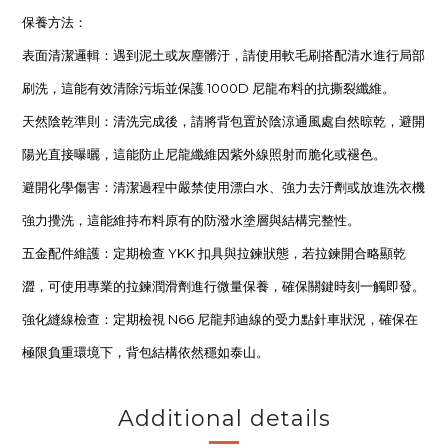
保養方法：
表面清潔邏輯：遇到泥土或灰塵髒汙，請使用軟毛刷搭配清水進行局部
刷洗，這能有效清除污垢並保護 1000D 尼龍布料的抗撕裂纖維。
天然陰乾準則：清洗完成後，請將背包置於陰涼通風處自然晾乾，避開
陽光直接曝曬，這能防止尼龍纖維因紫外線照射而脆化或褪色。
避開化學傷害：清潔過程中嚴禁使用漂白水、強力去汙劑或放進洗衣機
強力攪洗，這能維持布料原有的防潑水塗層與結構完整性。
五金配件維護：定期檢查 YKK 扣具與拉鍊狀態，若拉鍊開合略顯乾
澀，可使用專業的拉鍊潤滑劑進行微量保養，確保關鍵時刻一觸即發。
強化縫線檢查：定期檢視 N66 尼龍邦迪線的受力點針車狀況，確保在
極限負重環境下，背包結構依然穩如泰山。
Additional details