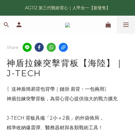
AG112 第三代戰術背心｜人甲合一【新發售】
漢光42 傲骨紀念臂章｜滿 6500 贈送一片！
鯊魚鰭圓邊帽｜高透氣、會呼吸的戰術奔尼帽
漢光42 傲骨紀念臂章｜滿 6500 贈送一片！
Share
神盾拉鍊突擊背板【海陸】｜
J-TECH
〖送神盾簡易背包背帶｜鏈掛 肩背・一包兩用〗
神盾拉鍊突擊背板，為背心背心提供強大的戰力擴充
J-TECH 背板具備「2小＋2長」的外袋佈局，
精準收納爆震彈、醫務器材與各類戰術工具！