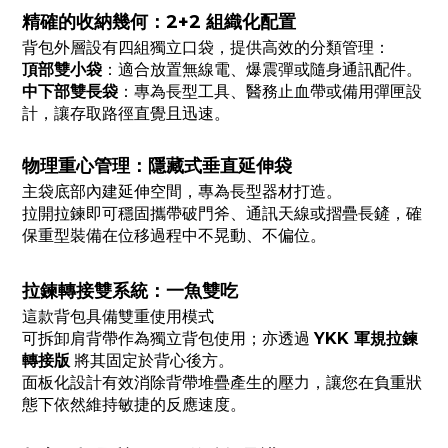
精確的收納幾何：2+2 組織化配置
背包外層設有四組獨立口袋，提供高效的分類管理：
頂部雙小袋
：適合放置無線電、爆震彈或隨身通訊配件。
中下部雙長袋
：專為長型工具、醫務止血帶或備用彈匣設
計，讓存取路徑直覺且迅速。
物理重心管理：隱藏式垂直延伸袋
主袋底部內建延伸空間，專為長型器材打造。
拉開拉鍊即可穩固攜帶破門斧、通訊天線或摺疊長鏟，確
保重型裝備在位移過程中不晃動、不偏位。
拉鍊轉接雙系統：一魚雙吃
這款背包具備雙重使用模式
可拆卸肩背帶作為獨立背包使用；亦透過
YKK 軍規拉鍊
轉接版
將其固定於背心後方。
面板化設計有效消除背帶堆疊產生的壓力，讓您在負重狀
態下依然維持敏捷的反應速度。