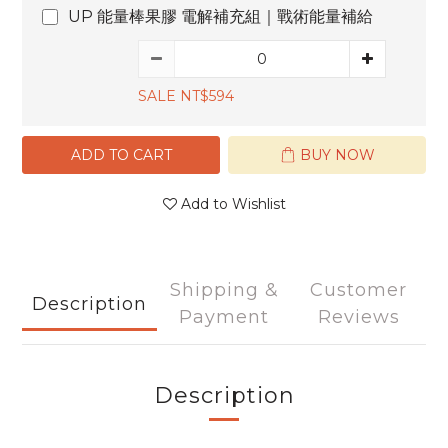
UP 能量棒果膠 電解補充組｜戰術能量補給
SALE NT$594
ADD TO CART
BUY NOW
Add to Wishlist
Shipping &
Customer
Description
Payment
Reviews
Description