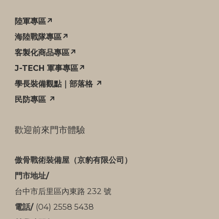
陸軍專區↗
海陸戰隊專區↗
客製化商品專區↗
J-TECH 軍事專區↗
學長裝備觀點｜部落格 ↗
民防專區 ↗
歡迎前來門市體驗
傲骨戰術裝備屋（京豹有限公司）
門市地址/
台中市后里區內東路 232 號
電話/
(04) 2558 5438