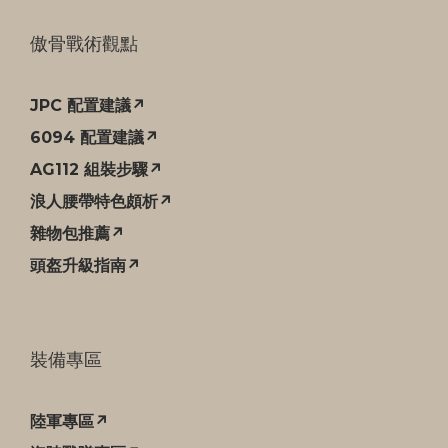
傲骨戰術觀點
JPC 配置建議↗
6094 配置建議↗
AG112 組裝步驟↗
浪人腰帶特色頗析↗
雜物包推薦↗
頭盔升級指南↗
裝備專區
陸軍專區↗