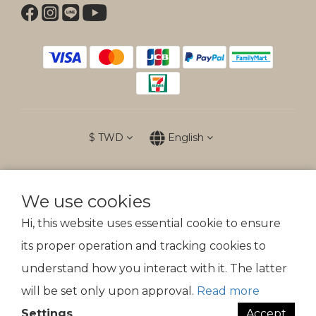
$
TWD
English
We use cookies
防詐提醒
Hi, this website uses essential cookie to ensure
傲骨裝備不會以電話、簡訊通知變更付款方式
its proper operation and tracking cookies to
understand how you interact with it. The latter
© 2026 SPEEDY TACTICAL CO. All Rights Reserved.
will be set only upon approval.
Read more
Settings
Accept