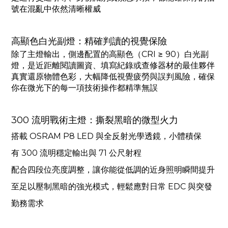
號在混亂中依然清晰權威
高顯色白光副燈：精確判讀的視覺保險
除了主燈輸出，側邊配置的高顯色（CRI ≥ 90）白光副
燈，是近距離閱讀圖資、填寫紀錄或查修器材的最佳夥伴
真實還原物體色彩，大幅降低視覺疲勞與誤判風險，確保
你在微光下的每一項技術操作都精準無誤
300 流明戰術主燈：撕裂黑暗的微型火力
搭載 OSRAM P8 LED 與全反射光學透鏡，小體積保
有 300 流明穩定輸出與 71 公尺射程
配合四段位亮度調整，讓你能從低調的近身照明瞬間提升
至足以壓制黑暗的強光模式，輕鬆應對日常 EDC 與突發
勤務需求