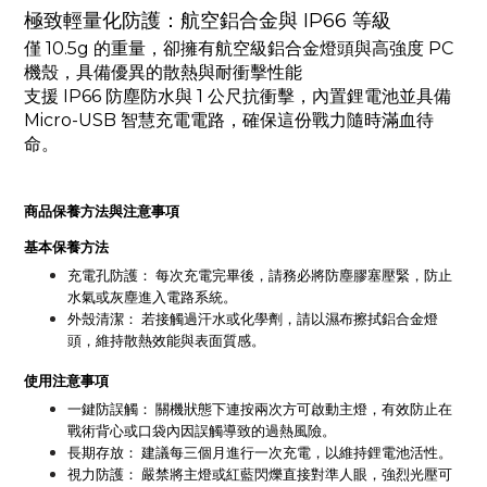
極致輕量化防護：航空鋁合金與 IP66 等級
僅 10.5g 的重量，卻擁有航空級鋁合金燈頭與高強度 PC
機殼，具備優異的散熱與耐衝擊性能
支援 IP66 防塵防水與 1 公尺抗衝擊，內置鋰電池並具備
Micro-USB 智慧充電電路，確保這份戰力隨時滿血待
命。
商品保養方法與注意事項
基本保養方法
充電孔防護： 每次充電完畢後，請務必將防塵膠塞壓緊，防止
水氣或灰塵進入電路系統。
外殼清潔： 若接觸過汗水或化學劑，請以濕布擦拭鋁合金燈
頭，維持散熱效能與表面質感。
使用注意事項
一鍵防誤觸： 關機狀態下連按兩次方可啟動主燈，有效防止在
戰術背心或口袋內因誤觸導致的過熱風險。
長期存放： 建議每三個月進行一次充電，以維持鋰電池活性。
視力防護： 嚴禁將主燈或紅藍閃爍直接對準人眼，強烈光壓可