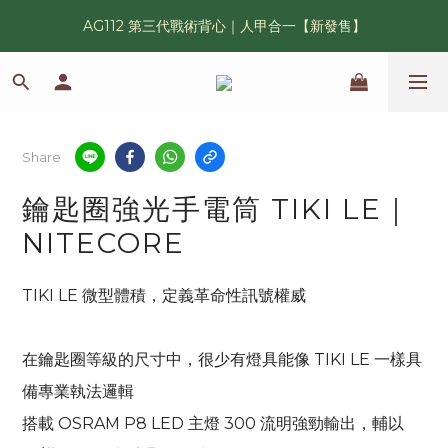
AG112 第三代戰術背心｜人甲合一【新發售】
漢光42 傲骨紀念臂章｜滿 6500 贈送一片！
鯊魚鰭圓邊帽｜高透氣、會呼吸的戰術奔尼帽
漢光42 傲骨紀念臂章｜滿 6500 贈送一片！
Share
鑰匙圈強光手電筒 TIKI LE｜
NITECORE
TIKI LE 微型體積，定義革命性訊號權威
在鑰匙圈等級的尺寸中，很少有燈具能像 TIKI LE 一樣具
備專業執法邏輯
搭載 OSRAM P8 LED 主燈 300 流明強勁輸出，輔以 