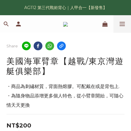
AG112 第三代戰術背心｜人甲合一【新發售】
漢光42 傲骨紀念臂章｜滿 6500 贈送一片！
鯊魚鰭圓邊帽｜高透氣、會呼吸的戰術奔尼帽
漢光42 傲骨紀念臂章｜滿 6500 贈送一片！
Share
美國海軍臂章【越戰/東京灣遊
艇俱樂部】
・商品為刺繡材質，背面熱熔膠。可配戴在或是背包上.
・為隨身物品添增更多個人特色，從小臂章開始，可隨心
情天天更換
NT$200