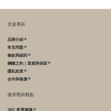
支援專區
品牌介紹↗
常見問題↗
條款與細則↗
鋼鐵之約｜退貨與保固↗
隱私政策↗
合作與報價↗
傲骨戰術觀點
JPC 配置建議↗