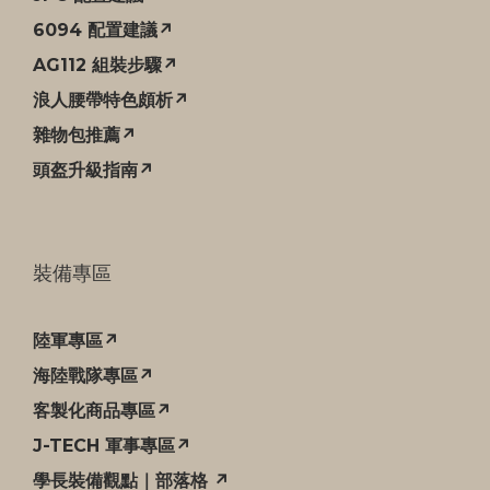
6094 配置建議↗
AG112 組裝步驟↗
浪人腰帶特色頗析↗
雜物包推薦↗
頭盔升級指南↗
裝備專區
陸軍專區↗
海陸戰隊專區↗
客製化商品專區↗
J-TECH 軍事專區↗
學長裝備觀點｜部落格 ↗