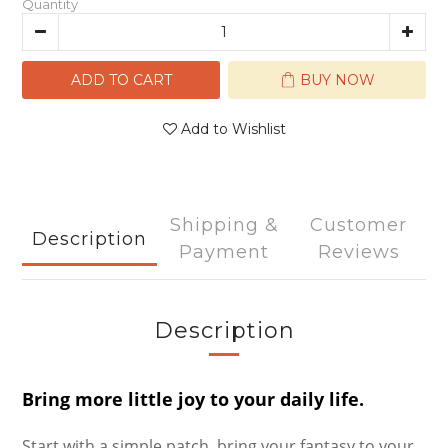
Quantity
ADD TO CART
BUY NOW
Add to Wishlist
Shipping &
Customer
Description
Payment
Reviews
Description
Bring more little joy to your daily life.
Start with a simple patch, bring your fantasy to your